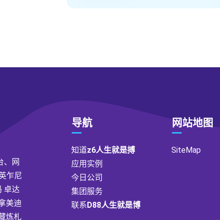
导航
网站地图
知道
z6人生就是搏
SiteMap
平台、网
应用实例
 英乍尼
今日公司
 卓达
集团服务
达拿美迪
联系
D88人生就是博
 藏炼札