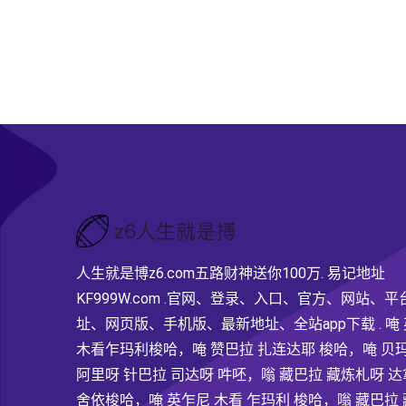
人生就是博z6.com五路财神送你100万. 易记地址
KF999W.com .官网、登录、入口、官方、网站、
址、网页版、手机版、最新地址、全站app下载 . 唵
木看乍玛利梭哈，唵 赞巴拉 扎连达耶 梭哈，唵 贝玛
阿里呀 针巴拉 司达呀 吽呸，嗡 藏巴拉 藏炼札呀 
舍依梭哈，唵 英乍尼 木看 乍玛利 梭哈，嗡 藏巴拉