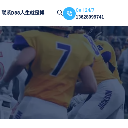
Call 24/7
联系
D88人生就是博
13628099741